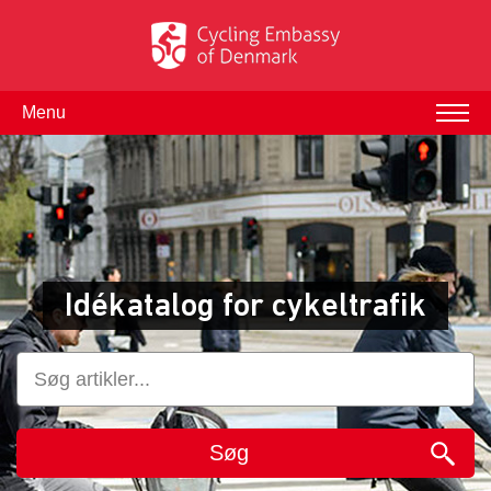
Menu
Idékatalog for cykeltrafik
Søg