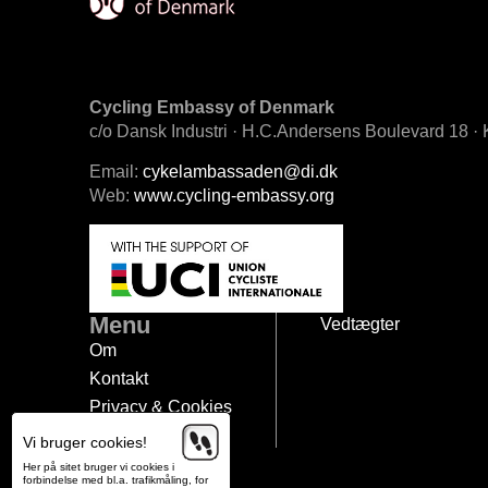
Cycling Embassy of Denmark
c/o Dansk Industri · H.C.Andersens Boulevard 18 
Email:
cykelambassaden@di.dk
Web:
www.cycling-embassy.org
Menu
Vedtægter
Om
Kontakt
Privacy & Cookies
English
Vi bruger cookies!
Her på sitet bruger vi cookies i
forbindelse med bl.a. trafikmåling, for