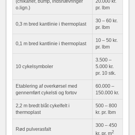
(chikaner, bump, indsnævringer
20.000 kr.
o.lign.)
pr. lbm
30 – 60 kr.
0,3 m bred kantlinie i thermoplast
pr. lbm
10 – 50 kr.
0,1 m bred kantlinie i thermoplast
pr. lbm
3.500 –
10 cykelsymboler
5.000 kr.
pr. 10 stk.
Etablering af overkørsel med
60.000 –
gennemført cykelsti og fortov
150.000 kr.
2,2 m bredt blåt cykelfelt i
500 – 800
thermoplast
kr. pr. lbm
300 – 450
Rød pulverasfalt
2
kr. pr. m