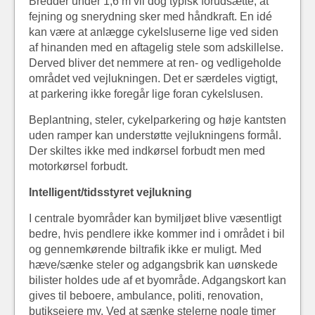
Bredder under 1,6 m vil dog typisk forudsætte, at
fejning og snerydning sker med håndkraft. En idé
kan være at anlægge cykelsluserne lige ved siden
af hinanden med en aftagelig stele som adskillelse.
Derved bliver det nemmere at ren- og vedligeholde
området ved vejlukningen. Det er særdeles vigtigt,
at parkering ikke foregår lige foran cykelslusen.
Beplantning, steler, cykelparkering og høje kantsten
uden ramper kan understøtte vejlukningens formål.
Der skiltes ikke med indkørsel forbudt men med
motorkørsel forbudt.
Intelligent/tidsstyret vejlukning
I centrale byområder kan bymiljøet blive væsentligt
bedre, hvis pendlere ikke kommer ind i området i bil
og gennemkørende biltrafik ikke er muligt. Med
hæve/sænke steler og adgangsbrik kan uønskede
bilister holdes ude af et byområde. Adgangskort kan
gives til beboere, ambulance, politi, renovation,
butiksejere mv. Ved at sænke stelerne nogle timer