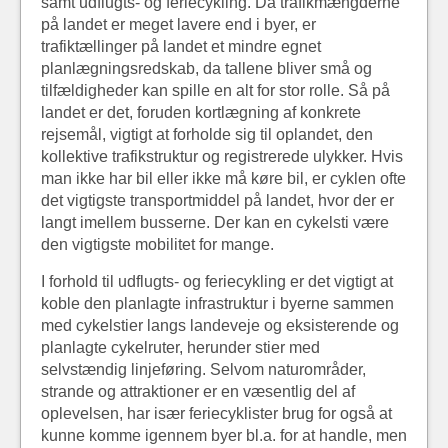
samt udflugts- og feriecykling. Da trafikmængderne
på landet er meget lavere end i byer, er
trafiktællinger på landet et mindre egnet
planlægningsredskab, da tallene bliver små og
tilfældigheder kan spille en alt for stor rolle. Så på
landet er det, foruden kortlægning af konkrete
rejsemål, vigtigt at forholde sig til oplandet, den
kollektive trafikstruktur og registrerede ulykker. Hvis
man ikke har bil eller ikke må køre bil, er cyklen ofte
det vigtigste transportmiddel på landet, hvor der er
langt imellem busserne. Der kan en cykelsti være
den vigtigste mobilitet for mange.
I forhold til udflugts- og feriecykling er det vigtigt at
koble den planlagte infrastruktur i byerne sammen
med cykelstier langs landeveje og eksisterende og
planlagte cykelruter, herunder stier med
selvstændig linjeføring. Selvom naturområder,
strande og attraktioner er en væsentlig del af
oplevelsen, har især feriecyklister brug for også at
kunne komme igennem byer bl.a. for at handle, men