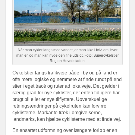
Når man cykler langs med vandet, er man ikke i tvivl om, hvor
man er, og man kan nyde den fine udsigt. Foto: Supercykelstier
Region Hovedstaden.
Cykelstier langs trafikveje både i by og på land er
ofte mere logiske og nemmere at finde rundt på end
stier i eget tracé og ruter ad lokalveje. Det gælder i
særlig grad for nye cyklister, der enten tidligere har
brugt bil eller er nye tilflyttere. Uoverskuelige
retningsændringer på cykelruten kan forvirre
cyklisterne. Markante træk i omgivelserne,
landmarks, kan hjælpe cyklisterne med at finde vej.
En ensartet udformning over længere forløb er en