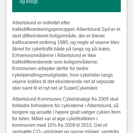
og billigt.
Albertslund er indrettet efter
trafikdifferentieringsprincippet. Albertslund Syd er et
stort differentieret boligområde, der er blevet
trafiksaneret omkring 1980, og nogle af vejene blev
åbnet for cykeltrafik både på langs og på tværs.
Erhvervsområderne i Albertslund er ikke
trafikdifferentierede som boligområderne.
Kommunen arbejder derfor for bedre
cykelpendlingsmuligheder, hvor cykelstier langs
vejene kobles til det eksisterende net af separate
stier samt til et nyt net af SuperCykelstier.
Albertslund Kommunes Cykelstrategi fra 2009 skal
forbedre forholdene for cyklisterne i Albertslund, så
borgere og ansatte i højere grad vælger cyklen frem
for bilen. Målet var at øge cykeltrafikken i
kommunen med 10% fra 2009 til 2015. Det vil
nedsætte CO
udslippet og gavne miljøet, samtidig