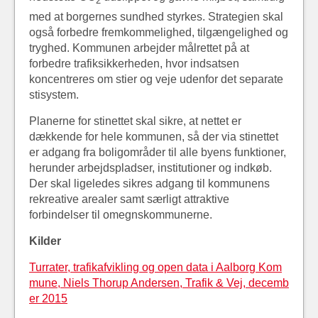
2
med at borgernes sundhed styrkes. Strategien skal
også forbedre fremkommelighed, tilgængelighed og
tryghed. Kommunen arbejder målrettet på at
forbedre trafiksikkerheden, hvor indsatsen
koncentreres om stier og veje udenfor det separate
stisystem.
Planerne for stinettet skal sikre, at nettet er
dækkende for hele kommunen, så der via stinettet
er adgang fra boligområder til alle byens funktioner,
herunder arbejdspladser, institutioner og indkøb.
Der skal ligeledes sikres adgang til kommunens
rekreative arealer samt særligt attraktive
forbindelser til omegnskommunerne.
Kilder
Turrater, trafikafvikling og open data i Aalborg Kom
mune, Niels Thorup Andersen, Trafik & Vej, decemb
er 2015