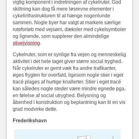
vigtig komponent i indretningen af cykelruter. God
skiltning kan dog få mere løsrevne elementer i
cykelinfrastrukturen til at hænge nogenlunde
sammen. Nogle byer har valgt at markere særlige
ruteforløb med vejsøm, dæksler med cykelsymboler
og lignende, som supplerer den almindelige
stivejvisning
.
Cykelruter, som er synlige fra vejen og menneskelig
aktivitet i det hele taget giver større social tryghed.
Når cykelruter er gemt væk fra andre trafikanter,
øges frygten for overfald, ligesom nogle stier i eget
tracé plages af hurtige knallerter. Stier i eget tracé
kan således nogle steder være mindre egnede pga.
en følelse af social utryghed. Belysning og
åbenhed i konstruktion og beplantning kan til en vis
grad modvirke dette.
Frederikshavn