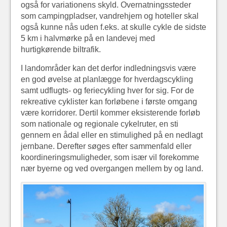
også for variationens skyld. Overnatningssteder
som campingpladser, vandrehjem og hoteller skal
også kunne nås uden f.eks. at skulle cykle de sidste
5 km i halvmørke på en landevej med
hurtigkørende biltrafik.
I landområder kan det derfor indledningsvis være
en god øvelse at planlægge for hverdagscykling
samt udflugts- og feriecykling hver for sig. For de
rekreative cyklister kan forløbene i første omgang
være korridorer. Dertil kommer eksisterende forløb
som nationale og regionale cykelruter, en sti
gennem en ådal eller en stimulighed på en nedlagt
jernbane. Derefter søges efter sammenfald eller
koordineringsmuligheder, som især vil forekomme
nær byerne og ved overgangen mellem by og land.