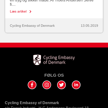
en tryg og sikker måde. Af Troels Andersen Selve
fi…
Læs artikel
Cycling Embassy of Denmark
13.05.2019
FØLG OS
Cycling Embassy of Denmark