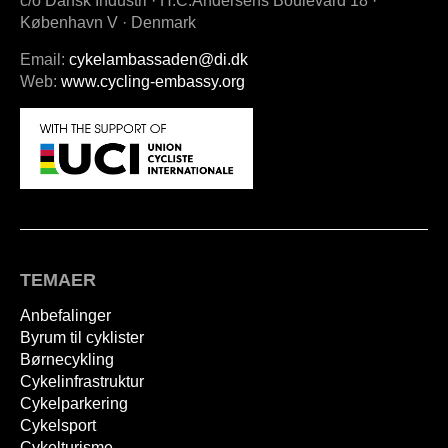
c/o Dansk Industri · H.C.Andersens Boulevard 18 ·
København V · Denmark
Email:
cykelambassaden@di.dk
Web:
www.cycling-embassy.org
TEMAER
Anbefalinger
Byrum til cyklister
Børnecykling
Cykelinfrastruktur
Cykelparkering
Cykelsport
Cykelturisme