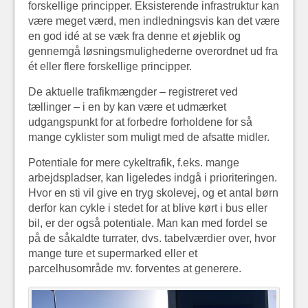
forskellige principper. Eksisterende infrastruktur kan
være meget værd, men indledningsvis kan det være
en god idé at se væk fra denne et øjeblik og
gennemgå løsningsmulighederne overordnet ud fra
ét eller flere forskellige principper.
De aktuelle trafikmængder – registreret ved
tællinger – i en by kan være et udmærket
udgangspunkt for at forbedre forholdene for så
mange cyklister som muligt med de afsatte midler.
Potentiale for mere cykeltrafik, f.eks. mange
arbejdspladser, kan ligeledes indgå i prioriteringen.
Hvor en sti vil give en tryg skolevej, og et antal børn
derfor kan cykle i stedet for at blive kørt i bus eller
bil, er der også potentiale. Man kan med fordel se
på de såkaldte turrater, dvs. tabelværdier over, hvor
mange ture et supermarked eller et
parcelhusområde mv. forventes at generere.