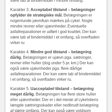
være tab af bindemiddel i mindre omfang.
Karakter 3.
Acceptabel tilstand – belægninger
opfylder de strategiske mål.
Belægningen er
nogenlunde jævn/kan mærkes på cykel. Nogle
mindre revner eller ujævnheder. Eventuelle
asfaltreparationer er udført i god kvalitet. Der kan
være tab af bindemiddel i et omfang, så overfladen
virker ru
Karakter 4.
Mindre god tilstand – belægning
dårlig.
Belægningen er ujævn pga. sætninger,
revner eller huller (dog under 5 pr. km.) Der kan
også være ujævnheder pga. flere dårlige
asfaltreparationer. Der kan være tab af bindemiddel
i et omfang, så overfladen virker ru.
Karakter 5.
Uacceptabel tilstand – belægning
meget dårlig.
Belægningen har flere store huller
eller ujævnheder. Der er i det meste af cykelstiens
længde sætningsskader eller nedbrudt belægning
af større omfang. Der kan også være voldsom