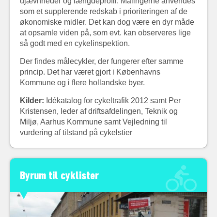
ujævnheder og længdeprofil. Målingerne anvendes
som et supplerende redskab i prioriteringen af de
økonomiske midler. Det kan dog være en dyr måde
at opsamle viden på, som evt. kan observeres lige
så godt med en cykelinspektion.
Der findes målecykler, der fungerer efter samme
princip. Det har været gjort i Københavns
Kommune og i flere hollandske byer.
Kilder:
Idékatalog for cykeltrafik 2012 samt Per
Kristensen, leder af driftsafdelingen, Teknik og
Miljø, Aarhus Kommune samt Vejledning til
vurdering af tilstand på cykelstier
Byrum til cyklister