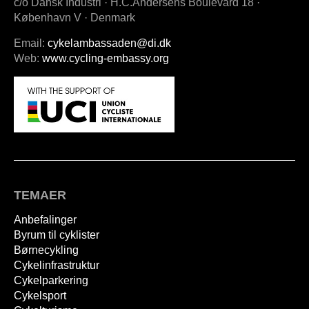
c/o Dansk Industri · H.C.Andersens Boulevard 18 ·
København V · Denmark
Email:
cykelambassaden@di.dk
Web:
www.cycling-embassy.org
TEMAER
Anbefalinger
Byrum til cyklister
Børnecykling
Cykelinfrastruktur
Cykelparkering
Cykelsport