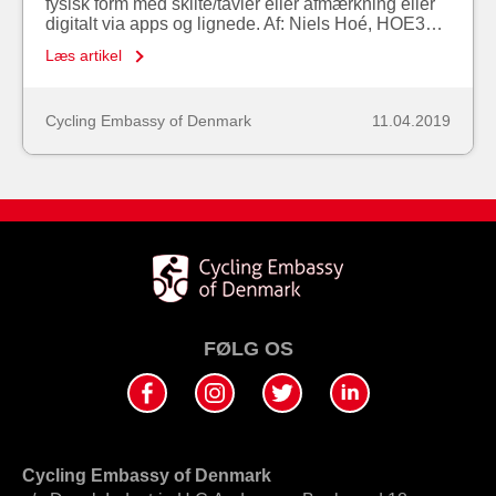
fysisk form med skilte/tavler eller afmærkning eller
digitalt via apps og lignede. Af: Niels Hoé, HOE3…
Læs artikel
Cycling Embassy of Denmark
11.04.2019
FØLG OS
Cycling Embassy of Denmark