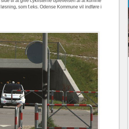
side til at give cyklisterne oplevelsen af at komme
en løsning, som f.eks. Odense Kommune vil indføre i