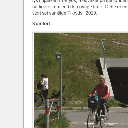
lys i bjælken i T-kryds) medvirker på den anden 
hurtigere frem end den øvrige trafik. Dette er 
stort set samtlige T-kryds i 2019.
Komfort