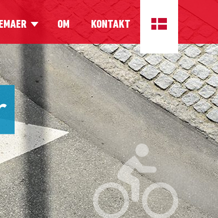
EMAER
OM
KONTAKT
r