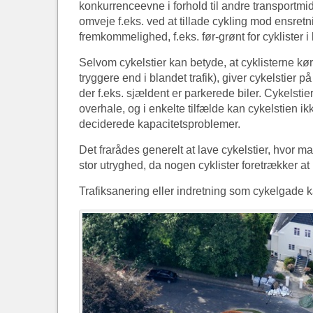
konkurrenceevne i forhold til andre transportmi
omveje f.eks. ved at tillade cykling mod ensret
fremkommelighed, f.eks. før-grønt for cyklister i 
Selvom cykelstier kan betyde, at cyklisterne kø
tryggere end i blandet trafik), giver cykelstie
der f.eks. sjældent er parkerede biler. Cykelsti
overhale, og i enkelte tilfælde kan cykelstien ikk
deciderede kapacitetsproblemer.
Det frarådes generelt at lave cykelstier, hvor ma
stor utryghed, da nogen cyklister foretrækker at
Trafiksanering eller indretning som cykelgade ka