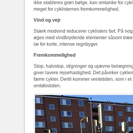
ikke etableres grøn bølge, kan omtanke for cyk
meget for cyklisternes fremkommelighed.
Vind og vejr
Stærk modvind reducerer cyklisters fart. På n
øges med vindbrydende elementer såsom træer
læ for korte, intense regnbyger.
Fremkommelighed
Stop, halvstop, stigninger og ujævne belægninger
giver lavere rejsehastighed. Det påvirker cykle
færre cykler. Dertil kommer ventetiden, som i et
omløbstiden.