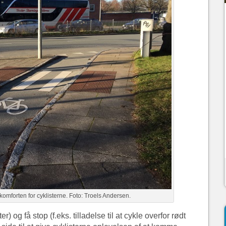
omforten for cyklisterne. Foto: Troels Andersen.
) og få stop (f.eks. tilladelse til at cykle overfor rødt