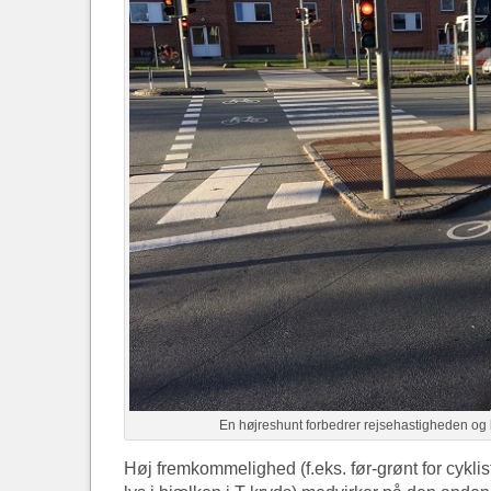
En højreshunt forbedrer rejsehastigheden og k
Høj fremkommelighed (f.eks. før-grønt for cyklister