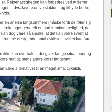
dler. Rejsehastigheden kan forbedres ved at fjerne
ningen – dvs. lavere omvejsfaktor – og tilbyde bedre
kryds.
rer en anelse langsommere (måske fordi de føler sig
r på strækninger generelt en god fremkommelighed, da
er kan dog være så smalle, at det kan være svært at
e rumme et stigende antal cyklister, hvilket kan føre til
n ikke kan overhale – det giver farlige situationer og
 køre hurtigt, mens andre kører langsomt.
n være alternativet til en meget smal cykelsti.