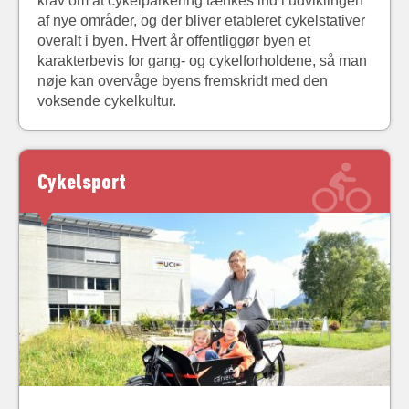
krav om at cykelparkering tænkes ind i udviklingen
af nye områder, og der bliver etableret cykelstativer
overalt i byen. Hvert år offentliggør byen et
karakterbevis for gang- og cykelforholdene, så man
nøje kan overvåge byens fremskridt med den
voksende cykelkultur.
Cykelsport