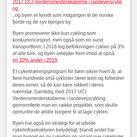
2017 UCI Verdensmesterskaberne i landevejscykli
ng
, og byen er kendt som indgangen til de norske
fjorde og de syv bjerges by.
Byen promoverer ikke kun cykling som
konkurrencesport, men også som en sund
transportform. I 2016 tog befolkningen cyklen på 3%
af alle ture, og byen arbejder frem imod at opnå
en 10% andel i 2019
.
Et cykeltræningsprogram for børn sikrer hvert år, at
flere hundrede små cyklister lærer teori og forbedrer
deres evner, så de kan køre sikkert i deres
nærmiljø. Samtidig med 2017 UCI
Verdensmesterskaberne i landevejscykling
gennemførte man en række projekter, som skulle
opmuntre de ældre borgere til at tage cyklen.
Byen har også en strategi for at udvide
cykelinfrastrukturen betydeligt, blandt andet har
man bygget en ny cykelbro og anlagt nye cykelruter.