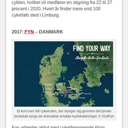
cyklen, hvilket vil medfører en stigning fra 22 til 27
procent i 2020. Hvert år finder mere end 100
cykelløb sted i Limburg.
2017:
FYN
– DANMARK
Et kort over N8 cykelruten, der slynger sig gennem det fynske
landskab langs de dramatisk smukke kyststrækninger. © VisitFyn
Fyn arbejder aktivt med cykelfremmende tiltag