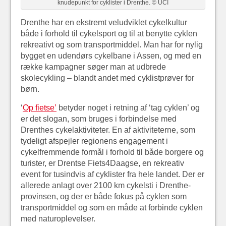
knudepunkt for cyklister i Drenthe. © UCI
Drenthe har en ekstremt veludviklet cykelkultur
både i forhold til cykelsport og til at benytte cyklen
rekreativt og som transportmiddel. Man har for nylig
bygget en udendørs cykelbane i Assen, og med en
række kampagner søger man at udbrede
skolecykling – blandt andet med cyklistprøver for
børn.
‘
Op fietse’
betyder noget i retning af ‘tag cyklen’ og
er det slogan, som bruges i forbindelse med
Drenthes cykelaktiviteter. En af aktiviteterne, som
tydeligt afspejler regionens engagement i
cykelfremmende formål i forhold til både borgere og
turister, er Drentse Fiets4Daagse, en rekreativ
event for tusindvis af cyklister fra hele landet. Der er
allerede anlagt over 2100 km cykelsti i Drenthe-
provinsen, og der er både fokus på cyklen som
transportmiddel og som en måde at forbinde cyklen
med naturoplevelser.