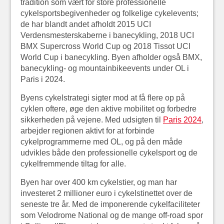
tradition som vært for store professionelle
cykelsportsbegivenheder og folkelige cykelevents;
de har blandt andet afholdt 2015 UCI
Verdensmesterskaberne i banecykling, 2018 UCI
BMX Supercross World Cup og 2018 Tissot UCI
World Cup i banecykling. Byen afholder også BMX,
banecykling- og mountainbikeevents under OL i
Paris i 2024.
Byens cykelstrategi sigter mod at få flere op på
cyklen oftere, øge den aktive mobilitet og forbedre
sikkerheden på vejene. Med udsigten til
Paris 2024
,
arbejder regionen aktivt for at forbinde
cykelprogrammerne med OL, og på den måde
udvikles både den professionelle cykelsport og de
cykelfremmende tiltag for alle.
Byen har over 400 km cykelstier, og man har
investeret 2 millioner euro i cykelstinettet over de
seneste tre år. Med de imponerende cykelfaciliteter
som Velodrome National og de mange off-road spor