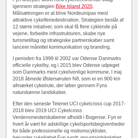
igennem strategien
Bike Island 2020
.
Målsætningen er at blive Nordeuropas mest
attraktive cykelferiedestination. Strategien består af
12 større intiativer, som skal få flere cyklende på
vejene, forbedre infrastrukturen, skabe nye
turismetiltag og strategiske partnerskaber samt
lancere mårettet kommunikation og branding.
I perioden fra 1999 til 2002 var Odense Danmarks
officielle cykelby, og i 2015 blev Odense udpeget
som Danmarks mest cykelvenlige kommune. I maj
2018 åbnede Østersøruten N8, som er en 900 km
afmærket cykelrute, der løber gennem Fyns
naturskønne landskaber.
Efter den seneste Telenet UCI cykelcross cup 2017-
2018 blev 2019 UCI Cykelcross
Verdensmesterskaberne afholdt i Bogense. Fyn er
hvert år vært for adskillige cykelsportsbegivenheder
for både professionelle og motionscyklister,
herunder cykelløbet Fyn rundt, mountainbikeløbet