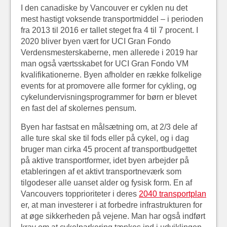
I den canadiske by Vancouver er cyklen nu det
mest hastigt voksende transportmiddel – i perioden
fra 2013 til 2016 er tallet steget fra 4 til 7 procent. I
2020 bliver byen vært for UCI Gran Fondo
Verdensmesterskaberne, men allerede i 2019 har
man også værtsskabet for UCI Gran Fondo VM
kvalifikationerne. Byen afholder en række folkelige
events for at promovere alle former for cykling, og
cykelundervisningsprogrammer for børn er blevet
en fast del af skolernes pensum.
Byen har fastsat en målsætning om, at 2/3 dele af
alle ture skal ske til fods eller på cykel, og i dag
bruger man cirka 45 procent af transportbudgettet
på aktive transportformer, idet byen arbejder på
etableringen af et aktivt transportneværk som
tilgodeser alle uanset alder og fysisk form. En af
Vancouvers topprioriteter i deres
2040 transportplan
er, at man investerer i at forbedre infrastrukturen for
at øge sikkerheden på vejene. Man har også indført