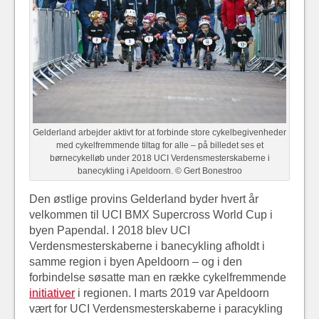
Gelderland arbejder aktivt for at forbinde store cykelbegivenheder
med cykelfremmende tiltag for alle – på billedet ses et
børnecykelløb under 2018 UCI Verdensmesterskaberne i
banecykling i Apeldoorn. © Gert Bonestroo
Den østlige provins Gelderland byder hvert år
velkommen til UCI BMX Supercross World Cup i
byen Papendal. I 2018 blev UCI
Verdensmesterskaberne i banecykling afholdt i
samme region i byen Apeldoorn – og i den
forbindelse søsatte man en række cykelfremmende
initiativer
i regionen. I marts 2019 var Apeldoorn
vært for UCI Verdensmesterskaberne i paracykling