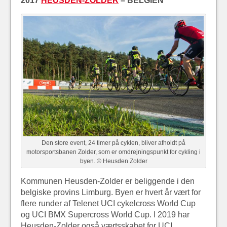
2017
HEUSDEN-ZOLDER
– BELGIEN
Den store event, 24 timer på cyklen, bliver afholdt på
motorsportsbanen Zolder, som er omdrejningspunkt for cykling i
byen. © Heusden Zolder
Kommunen Heusden-Zolder er beliggende i den
belgiske provins Limburg. Byen er hvert år vært for
flere runder af Telenet UCI cykelcross World Cup
og UCI BMX Supercross World Cup. I 2019 har
Heusden-Zolder også værtsskabet for UCI