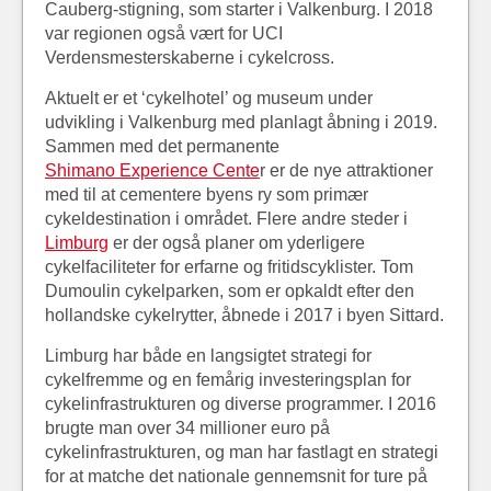
Cauberg-stigning, som starter i Valkenburg. I 2018
var regionen også vært for UCI
Verdensmesterskaberne i cykelcross.
Aktuelt er et ‘cykelhotel’ og museum under
udvikling i Valkenburg med planlagt åbning i 2019.
Sammen med det permanente
Shimano Experience Cente
r er de nye attraktioner
med til at cementere byens ry som primær
cykeldestination i området.
Flere andre steder i
Limburg
er der også planer om yderligere
cykelfaciliteter for erfarne og fritidscyklister. Tom
Dumoulin cykelparken, som er opkaldt efter den
hollandske cykelrytter, åbnede i 2017 i byen Sittard.
Limburg har både en langsigtet strategi for
cykelfremme og en femårig investeringsplan for
cykelinfrastrukturen og diverse programmer. I 2016
brugte man over 34 millioner euro på
cykelinfrastrukturen, og man har fastlagt en strategi
for at matche det nationale gennemsnit for ture på