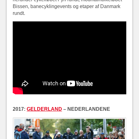
Bissen, banecyklingevents og etaper af Danmark
rundt.
2017:
GELDERLAND
– NEDERLANDENE