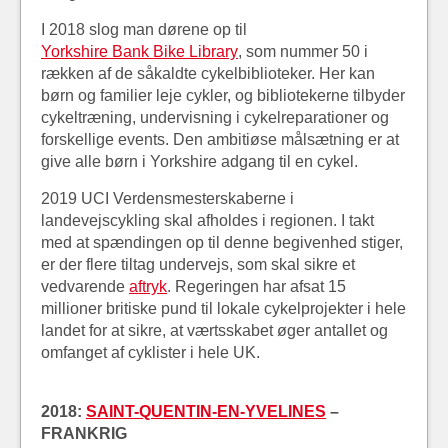
I 2018 slog man dørene op til
Yorkshire Bank Bike Library
, som nummer 50 i
rækken af de såkaldte cykelbiblioteker. Her kan
børn og familier leje cykler, og bibliotekerne tilbyder
cykeltræning, undervisning i cykelreparationer og
forskellige events. Den ambitiøse målsætning er at
give alle børn i Yorkshire adgang til en cykel.
2019 UCI Verdensmesterskaberne i
landevejscykling skal afholdes i regionen. I takt
med at spændingen op til denne begivenhed stiger,
er der flere tiltag undervejs, som skal sikre et
vedvarende
aftryk
. Regeringen har afsat 15
millioner britiske pund til lokale cykelprojekter i hele
landet for at sikre, at værtsskabet øger antallet og
omfanget af cyklister i hele UK.
2018:
SAINT-QUENTIN-EN-YVELINES
–
FRANKRIG