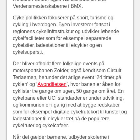
Verdensmesterskaberne i BMX.
Cykelpolitikken fokuserer på sport, turisme og
cykling i hverdagen. Byen investerer fortsat i
regionens cykelinfrastruktur og udvikler løbende
cykelfaciliteter som for eksempel separerede
cykelstier, ladestationer til elcykler og en
cykelsupersti.
Der bliver afholdt flere folkelige events på
motorsportsbanen Zolder, også kendt som Circuit
Terlaemen, herunder det årlige event ‘24 timer på
cyklen’ og ‘
Avondfietsen
’, hvor banen er åben for
cyklister tre gange om ugen, 50 gange om året. En
cykelbane efter UCI standarder er under udvikling,
og kommunen er i gang med at bygge redskaber
som for eksempel digitale cykelrutekort til turister og
ladestationer til elcykler tæt på de populære
cykelruter og cykelcafeer.
Når det gælder børnene, udbyder skolerne i